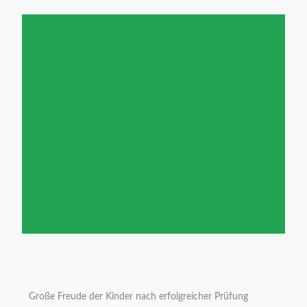
Benifizturnier
2022
Große Freude der Kinder nach erfolgreicher Prüfung
Wiesbaden Biebrich