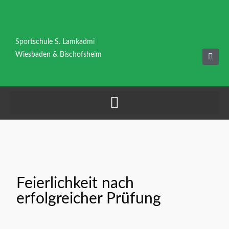
Zum
Inhalt
springen
Sportschule S. Lamkadmi
F
Wiesbaden & Bischofsheim
a
c
e
b
o
o
k
Feierlichkeit nach
erfolgreicher Prüfung