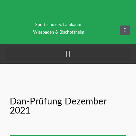
Zum
Inhalt
springen
Sportschule S. Lamkadmi
F
a
Wiesbaden & Bischofsheim
c
e
b
o
o
k
Dan-Prüfung Dezember
2021