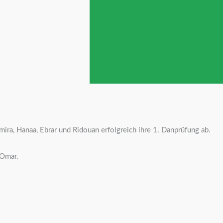
Benifiztur
2022
ira, Hanaa, Ebrar und Ridouan erfolgreich ihre 1. Danprüfung ab.
Wiesbaden Biebric
 Omar.