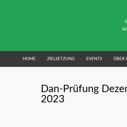
Zum
Inhalt
springen
S
Wi
HOME
ZIELSETZUNG
EVENTS
ÜBER 
Dan-Prüfung Deze
2023